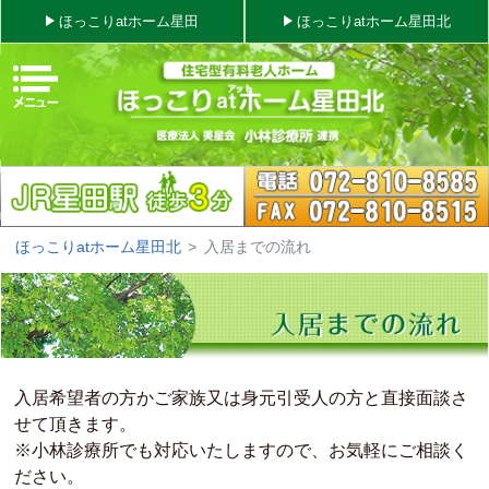
ほっこりatホーム星田
ほっこりatホーム星田北
じる
色
特色
ほっこりatホーム星田北
>
入居までの流れ
概要
の対象
念
入居希望者の方かご家族又は身元引受人の方と直接面談さ
ービス
せて頂きます。
※小林診療所でも対応いたしますので、お気軽にご相談く
ださい。